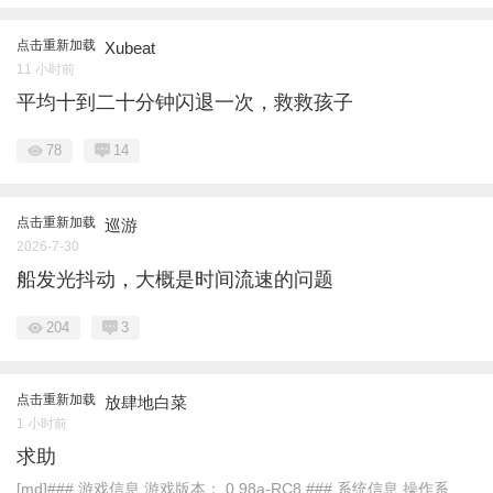
点击重新加载
Xubeat
11 小时前
平均十到二十分钟闪退一次，救救孩子
78
14
点击重新加载
巡游
2026-7-30
船发光抖动，大概是时间流速的问题
204
3
点击重新加载
放肆地白菜
1 小时前
求助
[md]### 游戏信息 游戏版本： 0.98a-RC8 ### 系统信息 操作系