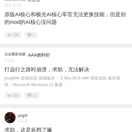
前天 03:53
原版AI核心和极光AI核心军官无法更换技能，但是别
的mod的AI核心没问题
128
1
点击重新加载
AAA燃料虾
3 天前
打远行之路时崩溃，求助，无法解决
[md]### 游戏信息 游戏版本： 0.98a-RC8 ### 系统信息 操作系
统：Microsoft Windows 11 家庭 ...
153
11
yoyh
6 天前
求助，这是坏档了嘛