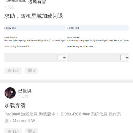
点击重新加载
边庭看雪
7 天前
求助，随机星域加载闪退
127
3
已畏惧
7 天前
加载奔溃
[md]### 游戏信息 游戏版本： 0.98a-RC8 ### 系统信息 操作系
统：Microsoft W ...
114
2