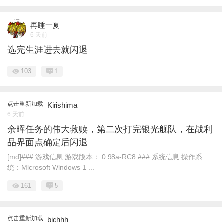
再睡一夏
6 天前
选完生涯进去就闪退
103
1
点击重新加载
Kirishima
6 天前
余晖任务的伟大救赎，第二次打完银光舰队，在战利
品界面点确定后闪退
[md]### 游戏信息 游戏版本： 0.98a-RC8 ### 系统信息 操作系
统：Microsoft Windows 1 ...
161
5
点击重新加载
bjdhhh