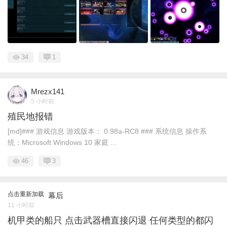
34
1
Mrezx141
5 小时前
殖民地报错
[md]### 游戏信息 游戏版本： 0.98a-RC8 ### 系统信息 操作系
统：Microsoft Windows 10 家庭 ...
46
3
点击重新加载
幕后
11 小时前
机甲类的船只 点击武器槽直接闪退 任何类型的都闪