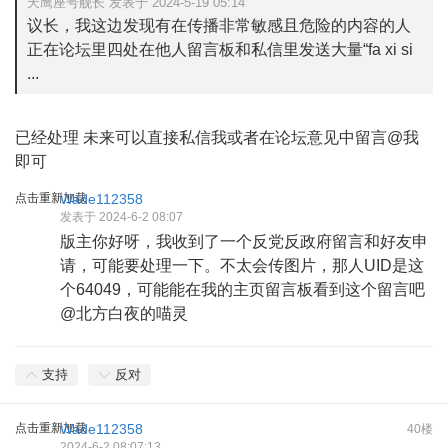
天鹰座号舰长 发表于 2024-5-19 05:14
议长，我这边发现有在传播非常敏感且危险的内容的人
正在论坛里四处在他人留言板和私信里发送大量“fa xi si
...
已经处理 未来可以直接私信我或者在论坛意见中留言@我
即可
点击重新加载
Wade112358
发表于 2024-6-2 08:07
版主你好呀，我收到了一个反党反政府留言和好友申
请，可能要处理一下。不太会传图片，那人UID是这
个64049，可能能在我的主页留言板看到这个留言吧
@北方白夜的喵灵
支持
反对
点击重新加载
Wade112358
40楼
2024-6-2 08:07:13