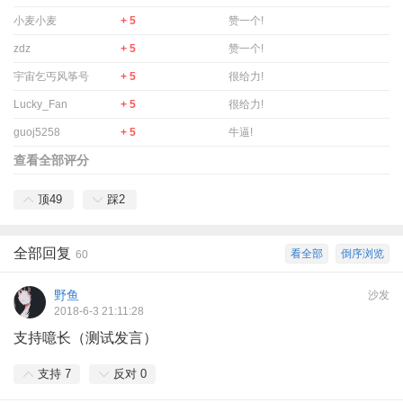
小麦小麦
+ 5
赞一个!
zdz
+ 5
赞一个!
宇宙乞丐风筝号
+ 5
很给力!
Lucky_Fan
+ 5
很给力!
guoj5258
+ 5
牛逼!
查看全部评分
顶
49
踩
2
全部回复
看全部
倒序浏览
60
野鱼
沙发
2018-6-3 21:11:28
支持噫长（测试发言）
支持
7
反对
0