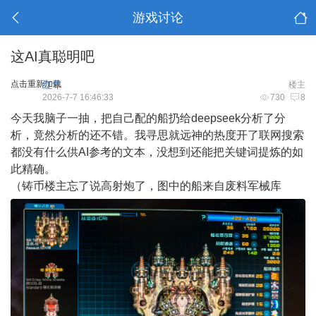
游戏讨论
这AI真聪明吧
点击重新加载
红隼
楼主
2026-7-7 16:46:33
730
8
今天我脑子一抽，把自己配的船扔给deepseek分析了分
析，竟然分析的还不错。我寻思就远神的热度开了联网搜索
都没有什么供AI参考的文本，没想到还能把关键词提炼的如
此精确。
（铸币楼主忘了说高射炮了，图中的船来自废料军械库