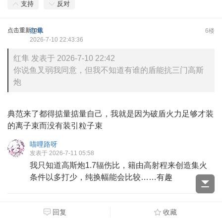
支持
反对
点击重新加载
红隼
6楼
2026-7-10 22:43:36
红隼 发表于 2026-7-10 22:42
你说鱼叉弱我同意，但我不知道有谁的盾能抗三门高斯
炮
典范来了都得掂量掂量自己，我就是因为破盾火力足够才装
的离子束而没有装引粒子束
喵哩路呀
发表于 2026-7-11 05:58
我只知道高斯炮1.7辐伤比，籍由高射程来创造集火
条件以多打少，纯换幅能会比较……有趣
支持
反对
回复
收藏