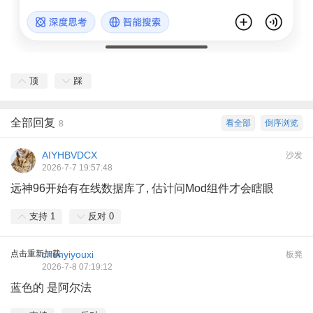
顶
踩
全部回复
看全部
倒序浏览
8
AIYHBVDCX
沙发
2026-7-7 19:57:48
远神96开始有在线数据库了, 估计问Mod组件才会瞎眼
支持
1
反对
0
点击重新加载
chunyiyouxi
板凳
2026-7-8 07:19:12
蓝色的 是阿尔法