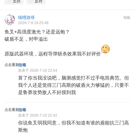
支持
反对
喵哩路呀
地板
2026-7-9 19:25:49
鱼叉+高强度激光？还是远炮？
破盾不足，对甲溢出
原版武器环境，远程导弹斩杀效果我不好评价
点击重新加载
红隼
发表于 2026-7-10 22:54
算了你当我没说吧，脑测感觉打不过手电筒典范。但
我个人还是觉得三门高斯的破盾火力够猛的，只要不
是鲁莽攻势敌人不好摸到我
点击重新加载
红隼
发表于 2026-7-10 22:42
你说鱼叉弱我同意，但我不知道有谁的盾能抗三门高
斯炮