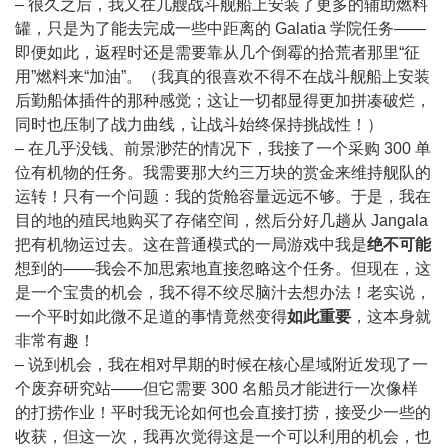
– 很久之后，我又在几艘战斗舰船上安装了更多的辅助燃料
罐，只是为了能去完成一些中距离的 Galatia 学院任务——
即便如此，返程时还是需要靠从几个倒霉的拾荒者那里“征
用”燃料来“加油”。（我真的很喜欢不得不在战斗舰船上安装
后勤船体插件的那种感觉；这让一切都显得更加拼凑破烂，
同时也压制了战力曲线，让战斗始终保持挑战性！）
– 在几乎没钱、前景渺茫的情况下，我接了一个采购 300 单
位有机物的任务。我需要那大约三万块的赏金来维持舰队的
运转！只有一个问题：我的货舱容量远远不够。于是，我在
目的地的殖民地购买了存储空间，然后分好几趟从 Jangala
把有机物运过去。这在普通模式的一局游戏中我是
绝不可能
想到的——我会不加思索地直接忽略这个任务。但现在，这
是一个宝贵的机会，我不得不绞尽脑汁去想办法！老实说，
一个平时如此微不足道的事情竟然变得
如此重要
，这本身就
非常有趣！
– 说到机会，我在相对早期的时候在核心星域附近发现了一
个废弃研究站——但它需要 300 名船员才能进行一次像样
的打捞作业！平时我无论如何也会直接打捞，接受少一些的
收获，但这一次，我再次觉得这是一个可以利用的机会，也