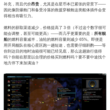
补充，而且代价
昂贵
，尤其是在星币本已紧张的背景下——
因此像防爆舱门和备受冷落的救援穿梭舱这类船体插件会变
得相当有吸引力。
燃料的获取渠道减少，价格提高了 3 倍（不过这个数字很可
能会调整，甚至可能更高）——而几乎更重要的是：
所有舰
船
的燃料容量减半，油轮的燃料容量则减少 65%。即便是
用开局舰队在核心星区跑一趟短途，也需要仔细斟酌——等
你到达目的地时油箱很可能已经见底，那么这趟旅行值得
吗？你能在那里以合理的价格买到燃料吗？要不要中途找个
地方停下来加满油？