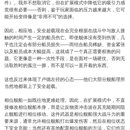
件）。我并不想取消它，但在扩展模式中降低它的吸引力感
觉很有必要——否则，鉴于玩家面临的压力越来越大，它可
能开始变得像是“非用不可”的选择。
因此，相应地，安全超载现在会完全根据在战斗中与敌人接
触的时间产生一定的船员伤亡。即使舰体没有受到伤害，几
乎也注定会有部分船员损失——而结合船员稀缺、资金紧张
以及船员成本大幅提高，这就成了一个真正需要权衡的问
题。它更像是一种一次性手段，是在面对一场硬仗、否则无
法取胜时的孤注一掷，而不是可以一直开着的东西。
这也反过来体现了卢德左径的心态——他们大部分舰船理所
当然地都装上了安全超载。
相位舰船一如既往地更难处理。因此，在扩展模式中，不直
接修改相位舰船本身，而是让反物质冲击波在其充能期间阻
止舰船进行相位移动。这件武器是相位舰船强大战斗力的重
要来源，通常允许相位舰船打出爆发伤害，然后在相位状态
下安全充能；当然还有其他配置相位舰船的方法，它们也完