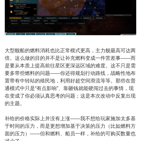
大型舰船的燃料消耗也比正常模式更高，主力舰最高可达两
倍。这么做的目的并不是让补充燃料变成一件苦差事——而
是要从本质上提高前往星区更深远区域的难度。这不只是需
要多带些燃料的问题——你还得规划行动路线，战略性地布
置带有中转站的殖民地，利用好超空间滑流等等。那些在普
通模式中只是“有点影响”、靠砸钱就能硬闯过去的事情，现
在变成了你必须认真思考的问题；这是本次改动中反复出现
的主题。
补给的价格实际上并没有上涨——我不想给玩家施加太多基
于时间的压力，而是更想增加基于决策的压力（比如燃料方
面的压力）——但和燃料、船员一样，补给的可购买数量也