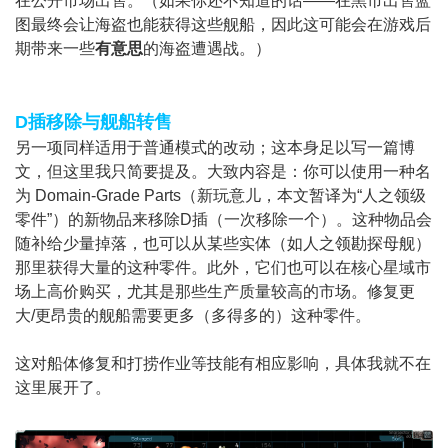
在公开市场出售。（如果你还不知道的话——在黑市出售蓝
图最终会让海盗也能获得这些舰船，因此这可能会在游戏后
期带来一些
有意思
的海盗遭遇战。）
D插移除与舰船转售
另一项同样适用于普通模式的改动；这本身足以写一篇博
文，但这里我只简要提及。大致内容是：你可以使用一种名
为 Domain-Grade Parts（新玩意儿，本文暂译为“人之领级
零件”）的新物品来移除D插（一次移除一个）。这种物品会
随补给少量掉落，也可以从某些实体（如人之领勘探母舰）
那里获得大量的这种零件。此外，它们也可以在核心星域市
场上高价购买，尤其是那些生产质量较高的市场。修复更
大/更昂贵的舰船需要更多（多得多的）这种零件。
这对船体修复和打捞作业等技能有相应影响，具体我就不在
这里展开了。