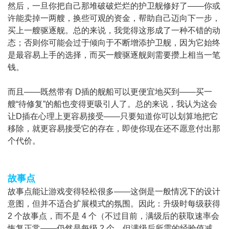
然后，一旦你把自己那堆破破烂烂的护卫舰修好了——你或
许能卖掉一两艘，换些可观的资金，帮助自己迈向下一步，
买上一艘驱逐舰。总的来说，我觉得这形成了一种不错的动
态；否则你可能会过于倾向于不断增添护卫舰，因为它始终
是最容易上手的选择，而买一艘驱逐舰则需要攒上相当一笔
钱。
而且——既然带有 D插的舰船可以更便宜地买到——买一
艘“待修复”的船也变得更吸引人了。总的来说，我认为这会
让D插在心理上更容易接受——只要知道你可以划算地把它
移除，就更容易接受它的存在，即使你现在还不愿意付出那
个代价。
故事点
故事点能让游戏变得轻松很多——这倒是一般情况下的设计
意图，但并不适合扩展模式的氛围。因此：升级时每级获得
2 个故事点，而不是 4 个（不过目前，满级后的获取速率会
恢复正常——仍然是每级 2 个，但满级后所需的经验值减