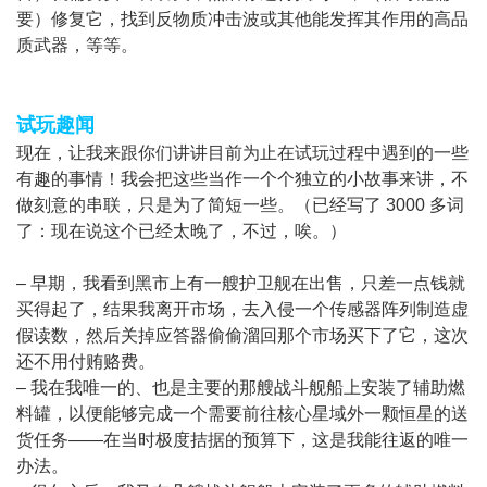
要）修复它，找到反物质冲击波或其他能发挥其作用的高品
质武器，等等。
试玩趣闻
现在，让我来跟你们讲讲目前为止在试玩过程中遇到的一些
有趣的事情！我会把这些当作一个个独立的小故事来讲，不
做刻意的串联，只是为了简短一些。（已经写了 3000 多词
了：现在说这个已经太晚了，不过，唉。）
– 早期，我看到黑市上有一艘护卫舰在出售，只差一点钱就
买得起了，结果我离开市场，去入侵一个传感器阵列制造虚
假读数，然后关掉应答器偷偷溜回那个市场买下了它，这次
还不用付贿赂费。
– 我在我唯一的、也是主要的那艘战斗舰船上安装了辅助燃
料罐，以便能够完成一个需要前往核心星域外一颗恒星的送
货任务——在当时极度拮据的预算下，这是我能往返的唯一
办法。