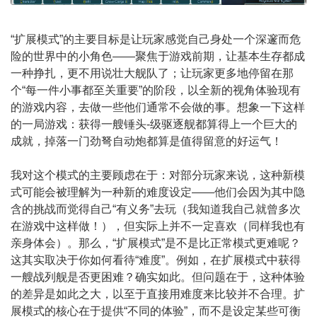
“扩展模式”的主要目标是让玩家感觉自己身处一个深邃而危
险的世界中的小角色——聚焦于游戏前期，让基本生存都成
一种挣扎，更不用说壮大舰队了；让玩家更多地停留在那
个“每一件小事都至关重要”的阶段，以全新的视角体验现有
的游戏内容，去做一些他们通常不会做的事。想象一下这样
的一局游戏：获得一艘锤头-级驱逐舰都算得上一个巨大的
成就，掉落一门劲弩自动炮都算是值得留意的好运气！
我对这个模式的主要顾虑在于：对部分玩家来说，这种新模
式可能会被理解为一种新的难度设定——他们会因为其中隐
含的挑战而觉得自己“有义务”去玩（我知道我自己就曾多次
在游戏中这样做！），但实际上并不一定喜欢（同样我也有
亲身体会）。那么，“扩展模式”是不是比正常模式更难呢？
这其实取决于你如何看待“难度”。例如，在扩展模式中获得
一艘战列舰是否更困难？确实如此。但问题在于，这种体验
的差异是如此之大，以至于直接用难度来比较并不合理。扩
展模式的核心在于提供“不同的体验”，而不是设定某些可衡