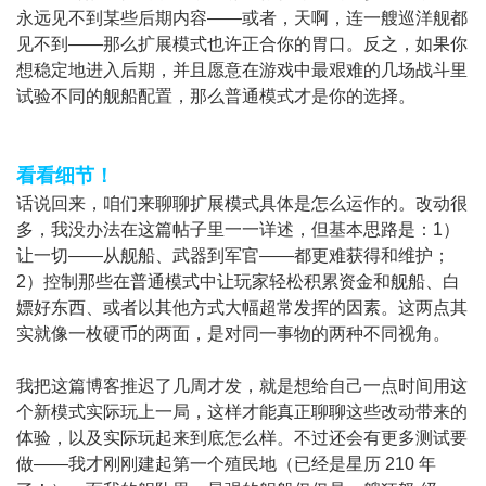
永远见不到某些后期内容——或者，天啊，连一艘
巡洋舰
都
见不到——那么扩展模式也许正合你的胃口。反之，如果你
想稳定地进入后期，并且愿意在游戏中最艰难的几场战斗里
试验不同的舰船配置，那么普通模式才是你的选择。
看看细节！
话说回来，咱们来聊聊扩展模式具体是怎么运作的。改动很
多，我没办法在这篇帖子里一一详述，但基本思路是：1）
让一切——从舰船、武器到军官——都更难获得和维护；
2）控制那些在普通模式中让玩家轻松积累资金和舰船、白
嫖好东西、或者以其他方式大幅超常发挥的因素。这两点其
实就像一枚硬币的两面，是对同一事物的两种不同视角。
我把这篇博客推迟了几周才发，就是想给自己一点时间用这
个新模式实际玩上一局，这样才能真正聊聊这些改动带来的
体验，以及实际玩起来到底怎么样。不过还会有更多测试要
做——我才刚刚建起第一个殖民地（已经是星历 210 年