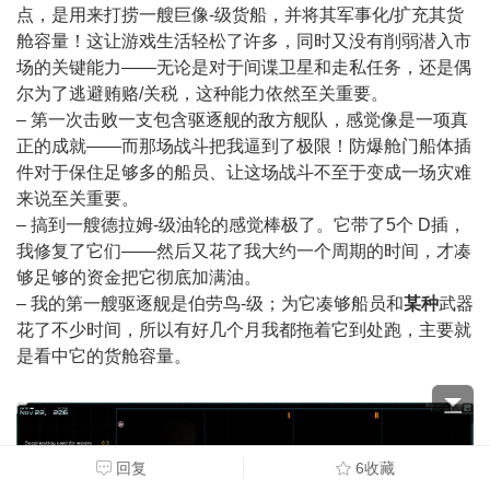
点，是用来打捞一艘巨像-级货船，并将其军事化/扩充其货
舱容量！这让游戏生活轻松了许多，同时又没有削弱潜入市
场的关键能力——无论是对于间谍卫星和走私任务，还是偶
尔为了逃避贿赂/关税，这种能力依然至关重要。
– 第一次击败一支包含驱逐舰的敌方舰队，感觉像是一项真
正的成就——而那场战斗把我逼到了极限！防爆舱门船体插
件对于保住足够多的船员、让这场战斗不至于变成一场灾难
来说至关重要。
– 搞到一艘德拉姆-级油轮的感觉棒极了。它带了5个 D插，
我修复了它们——然后又花了我大约一个周期的时间，才凑
够足够的资金把它彻底加满油。
– 我的第一艘驱逐舰是伯劳鸟-级；为它凑够船员和
某种
武器
花了不少时间，所以有好几个月我都拖着它到处跑，主要就
是看中它的货舱容量。
回复
6收藏