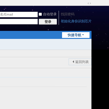
切
换
自动登录
找回密码
到
宽
初始化身份识别芯片
登录
版
快捷导航
返回列表