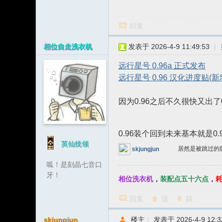
坛
回复
相位自走洗衣机
发表于 2026-4-9 11:49:53
|
远行星号 0.96a 正式发布
远行星号 0.96 汉化进度贴(新
因为0.96之后不久很快又出了0
0.96装个回到未来基本就是0.
英仙统领
居然是被跳过的
skjungjun
呱！是刻晶七音口
牙！
相位洗衣机
，
装配点五十六点
，
回复
顶
踩
skjungjun
楼主
|
发表于 2026-4-9 12:3