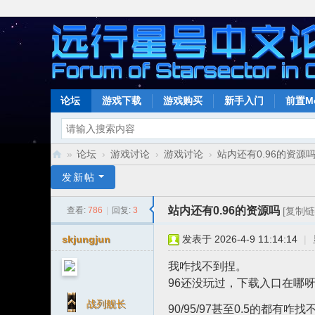
论坛
游戏下载
游戏购买
新手入门
前置M
»
论坛
›
游戏讨论
›
游戏讨论
›
站内还有0.96的资源
远
发新帖
行
站内还有0.96的资源吗
查看:
786
|
回复:
3
[复制链
星
号
skjungjun
发表于 2026-4-9 11:14:14
|
中
我咋找不到捏。
文
96还没玩过，下载入口在哪
论
战列舰长
90/95/97甚至0.5的都有咋找