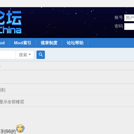
账号
密码
od
Mod索引
规章制度
论坛帮助
搜索
搜
吗
索
接]
显示全部楼层
呀
不到96的