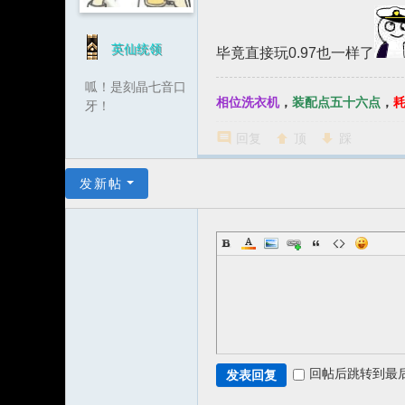
英仙统领
毕竟直接玩0.97也一样了
呱！是刻晶七音口
相位洗衣机
，
装配点五十六点
，
牙！
回复
顶
踩
发新帖
回帖后跳转到最
发表回复