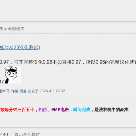
显示全部楼层
增Java23汉化测试)
.97，与其完整汉化0.96不如直接0.97，所以0.96的完整汉化就
97
版本吗
详情
回复
发表于 2026-4-9 12:32
耗散每分钟三百五十
，
相位
、
EMP电击
，
瞬间完成
，是洗衣机中的豪杰
2:40
|
显示全部楼层