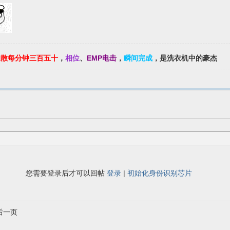
耗散每分钟三百五十
，
相位
、
EMP电击
，
瞬间完成
，是洗衣机中的豪杰
您需要登录后才可以回帖
登录
|
初始化身份识别芯片
后一页