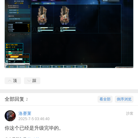
顶
踩
全部回复
看全部
倒序浏览
2
洛赛莱
沙发
2025-7-5 03:46:40
你这个已经是升级完毕的。