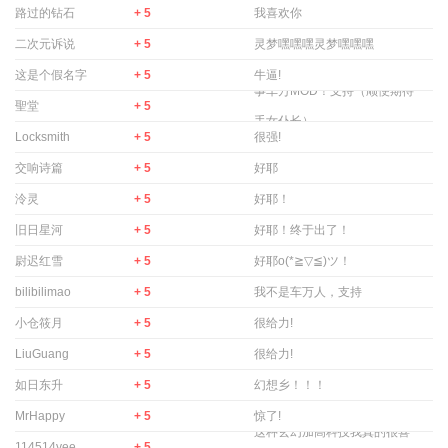
路过的钻石
+ 5
我喜欢你
二次元诉说
+ 5
灵梦嘿嘿嘿灵梦嘿嘿嘿
这是个假名字
+ 5
牛逼!
事车万MOD！支持（顺便期待一
聖堂
+ 5
手女仆长） ...
Locksmith
+ 5
很强!
交响诗篇
+ 5
好耶
泠灵
+ 5
好耶！
旧日星河
+ 5
好耶！终于出了！
尉迟红雪
+ 5
好耶o(*≧▽≦)ツ！
bilibilimao
+ 5
我不是车万人，支持
小仓筱月
+ 5
很给力!
LiuGuang
+ 5
很给力!
如日东升
+ 5
幻想乡！！！
MrHappy
+ 5
惊了!
这种玄幻加高科技我真的很喜
114514yee
+ 5