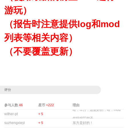
游玩）
（报告时注意提供log和mod
列表等相关内容）
（不要覆盖更新）
评分
参与人数
46
星币
+222
理由
哇，车万，这是好的，哇，mod
wither-pt
+ 5
代码编写例子 ...
suzhengxieyi
+ 5
东方是好的！