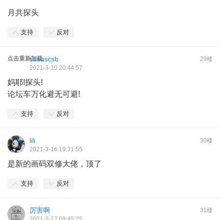
月共探头
支持
反对
点击重新加载
sdsascsb
29楼
2021-3-10 20:44:57
妈耶!探头!
论坛车万化避无可避!
支持
反对
lili
30楼
2021-3-16 19:31:55
是新的画码双修大佬，顶了
支持
反对
厉害啊
31楼
2021-3-17 09:45:25