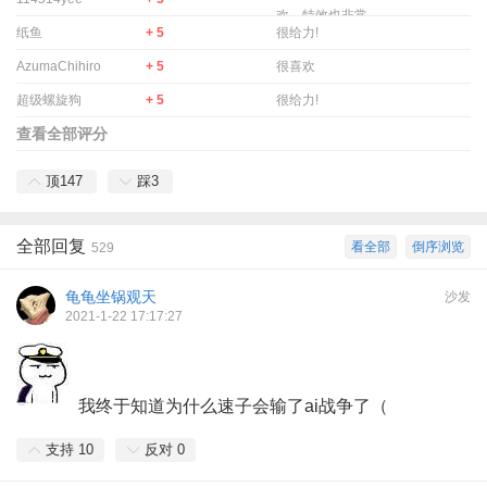
欢，特效也非常.
纸鱼
+ 5
很给力!
AzumaChihiro
+ 5
很喜欢
超级螺旋狗
+ 5
很给力!
查看全部评分
顶
147
踩
3
全部回复
看全部
倒序浏览
529
龟龟坐锅观天
沙发
2021-1-22 17:17:27
我终于知道为什么速子会输了ai战争了（
支持
10
反对
0