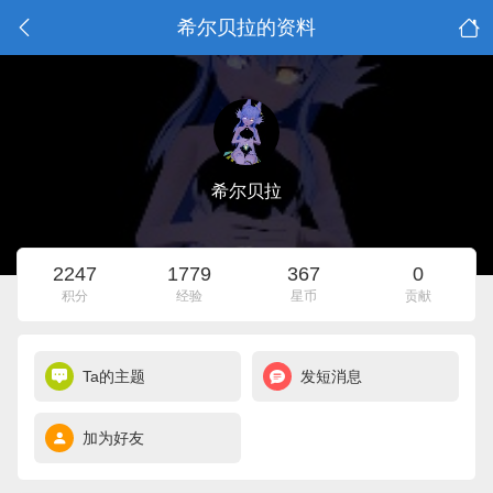
希尔贝拉的资料
希尔贝拉
2247
1779
367
0
积分
经验
星币
贡献
Ta的主题
发短消息
加为好友