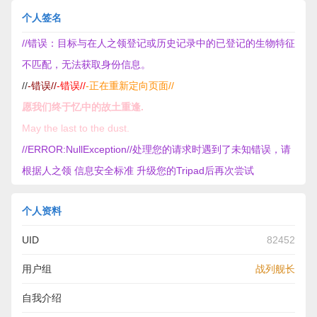
个人签名
//错误：目标与在人之领登记或历史记录中的已登记的生物特征
不匹配，无法获取身份信息。
//
-错误//
-错误//
-正在重新定向页面//
愿我们终于忆中的故土重逢.
May the last to the dust.
//ERROR:NullException//处理您的请求时遇到了未知错误，请
根据人之领 信息安全标准 升级您的Tripad后再次尝试
个人资料
UID
82452
用户组
战列舰长
自我介绍