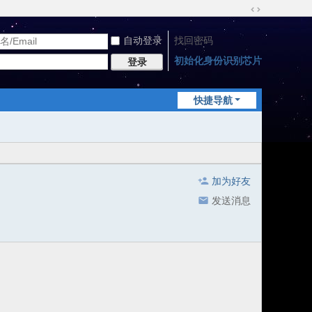
切
换
自动登录
找回密码
到
宽
初始化身份识别芯片
登录
版
快捷导航
加为好友
发送消息