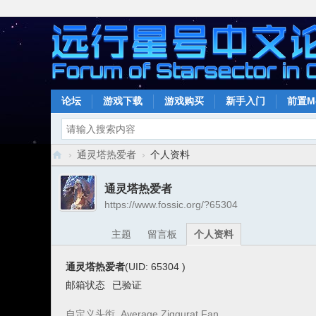
论坛
游戏下载
游戏购买
新手入门
前置M
›
通灵塔热爱者
›
个人资料
远
通灵塔热爱者
行
https://www.fossic.org/?65304
星
主题
留言板
个人资料
号
中
通灵塔热爱者
(UID: 65304
)
文
邮箱状态
已验证
论
自定义头衔
Average Ziggurat Fan