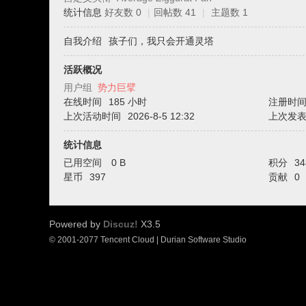
坛
统计信息
好友数 0
|
回帖数 41
|
主题数 1
自我介绍
孩子们，我只会开通灵塔
活跃概况
用户组
势力巨擘
在线时间
185 小时
注册时
上次活动时间
2026-8-5 12:32
上次发
统计信息
已用空间
0 B
积分
34
星币
397
贡献
0
Powered by
Discuz!
X3.5
© 2001-2077 Tencent Cloud | Durian Software Studio