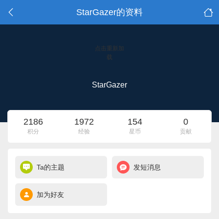
StarGazer的资料
点击重新加
载
StarGazer
2186
1972
154
0
积分
经验
星币
贡献
Ta的主题
发短消息
加为好友