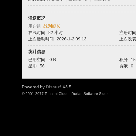
坛
活跃概况
用户组
战列舰长
在线时间
82 小时
注册时
上次活动时间
2026-1-2 09:13
上次发
统计信息
已用空间
0 B
积分
15
星币
56
贡献
0
Powered by
Discuz!
X3.5
© 2001-2077 Tencent Cloud | Durian Software Studio