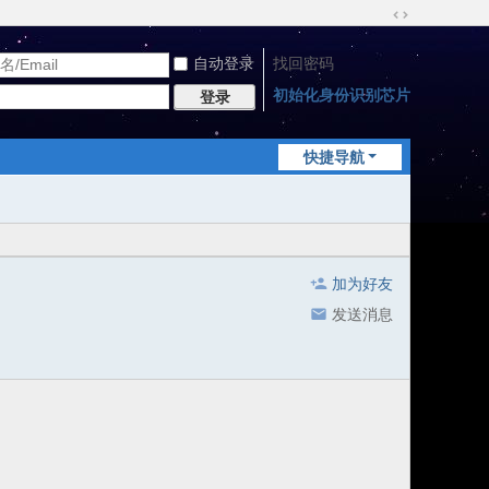
切
换
自动登录
找回密码
到
宽
初始化身份识别芯片
登录
版
快捷导航
加为好友
发送消息