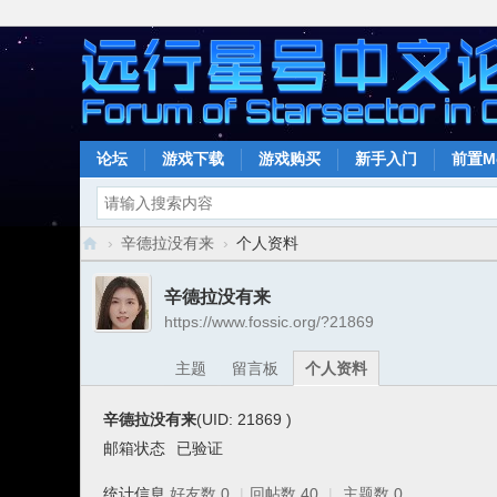
论坛
游戏下载
游戏购买
新手入门
前置M
›
辛德拉没有来
›
个人资料
远
辛德拉没有来
行
https://www.fossic.org/?21869
星
主题
留言板
个人资料
号
中
辛德拉没有来
(UID: 21869
)
文
邮箱状态
已验证
论
统计信息
好友数 0
|
回帖数 40
|
主题数 0