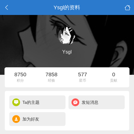
Ysgl的资料
Ysgl
8750
7858
577
0
积分
经验
星币
贡献
Ta的主题
发短消息
加为好友