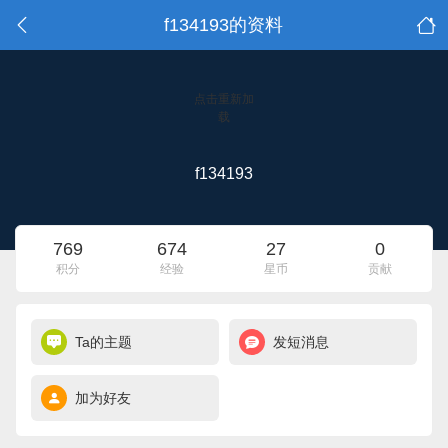
f134193的资料
点击重新加
载
f134193
769
674
27
0
积分
经验
星币
贡献
Ta的主题
发短消息
加为好友