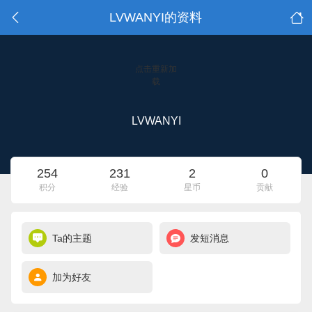
LVWANYI的资料
点击重新加
载
LVWANYI
254
231
2
0
积分
经验
星币
贡献
Ta的主题
发短消息
加为好友