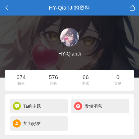
HY-QianJi的资料
HY-QianJi
674
576
66
0
积分
经验
星币
贡献
Ta的主题
发短消息
加为好友