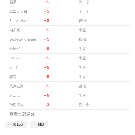
霜熏
+ 5
赞一个!
二次元诉说
+ 5
赞一个!
Black_Hand
+ 5
很强!
问天网
+ 5
牛逼!
Dodecahorange
+ 5
很强!
经验+1
+ 5
牛逼!
BaiRYSJ
+ 5
牛逼!
dm？
+ 5
牛逼!
花客
+ 5
牛逼!
风翔云海
+ 5
很强!
Ykaris
+ 5
牛逼!
凝海沉星
+ 3
赞一个!
查看全部评分
顶
156
踩
3