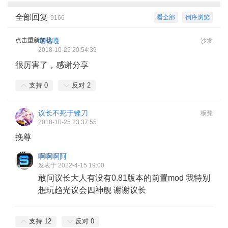
全部回复
看全部
倒序浏览
9166
点击重新加载
咕咕嘎
沙发
2018-10-25 20:54:39
很厉害了，感谢分享
支持
0
反对
2
议长不死于锉刀
板凳
2018-10-25 23:37:55
挽尊
啊啊啊阿
发表于 2022-4-15 19:00
敢问议长大人有没有0.81版本的前置mod 我特别
想玩趋光议会四神舰 谢谢议长
支持
12
反对
0