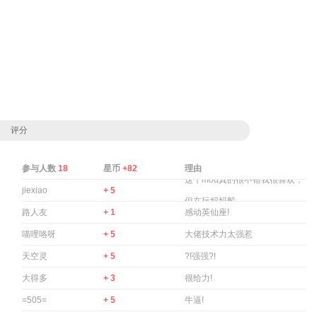
评分
参与人数
18
星币
+82
理由
这个mod真的很不错我很喜欢，
jiexiao
+ 5
但在玩妈妈船 ...
路人友
+ 1
感动英仙座!
喵哩咯呀
+ 5
大佬技术力太强惹
天空灵
+ 5
?!强强?!
大得多
+ 3
很给力!
=505=
+ 5
牛逼!