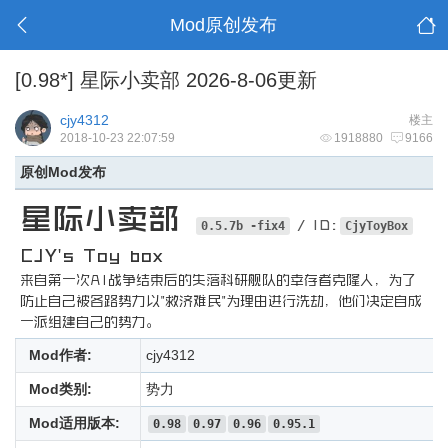
Mod原创发布
[0.98*] 星际小卖部 2026-8-06更新
cjy4312
楼主
2018-10-23 22:07:59
1918880
9166
原创Mod发布
星际小卖部
/ ID:
0.5.7b -fix4
CjyToyBox
CJY's Toy box
来自第一次AI战争结束后的失落科研舰队的幸存者克隆人，为了
防止自己被各路势力以"救济难民"为理由进行洗劫，他们决定自成
一派组建自己的势力。
Mod作者:
cjy4312
Mod类别:
势力
Mod适用版本:
0.98
0.97
0.96
0.95.1