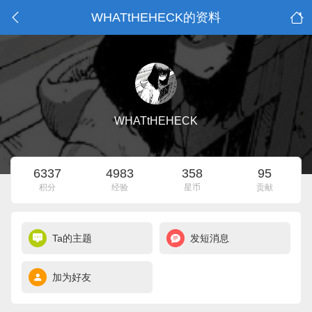
WHATtHEHECK的资料
WHATtHEHECK
6337
4983
358
95
积分
经验
星币
贡献
Ta的主题
发短消息
加为好友