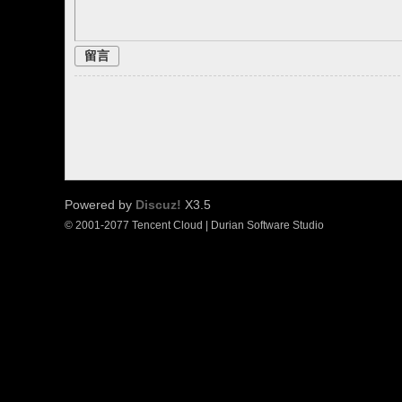
坛
留言
Powered by
Discuz!
X3.5
© 2001-2077 Tencent Cloud | Durian Software Studio