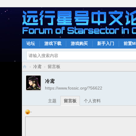
论坛
游戏下载
游戏购买
新手入门
前置M
›
冷鸢
›
留言板
远
冷鸢
行
https://www.fossic.org/?56622
星
主题
留言板
个人资料
号
中
文
论