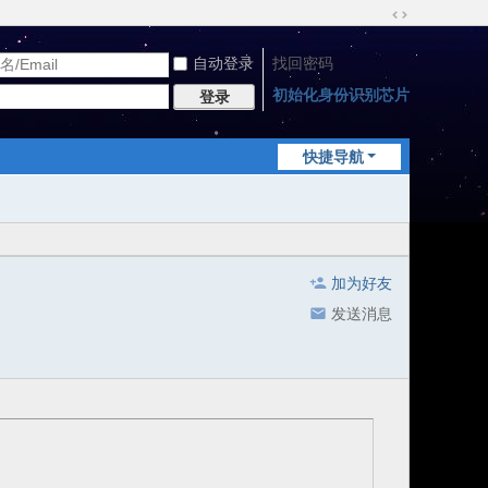
切
换
自动登录
找回密码
到
宽
初始化身份识别芯片
登录
版
快捷导航
加为好友
发送消息