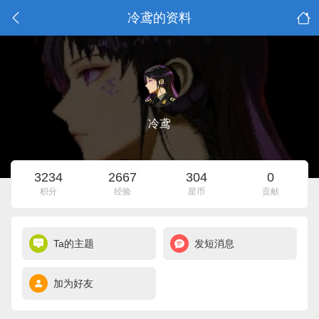
冷鸢的资料
冷鸢
3234
2667
304
0
积分
经验
星币
贡献
Ta的主题
发短消息
加为好友