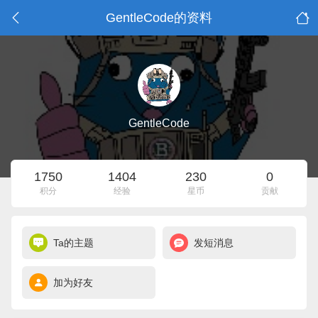
GentleCode的资料
GentleCode
1750
1404
230
0
积分
经验
星币
贡献
Ta的主题
发短消息
加为好友