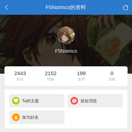
F5Norinco的资料
F5Norinco
2443
2152
199
0
积分
经验
星币
贡献
Ta的主题
发短消息
加为好友