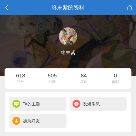
终末紫的资料
终末紫
618
505
84
0
积分
经验
星币
贡献
Ta的主题
发短消息
加为好友