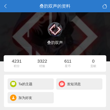
叠韵双声的资料
叠韵双声
4231
3322
611
0
积分
经验
星币
贡献
Ta的主题
发短消息
加为好友