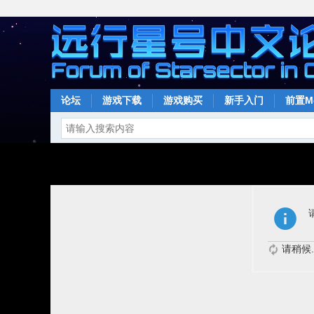
论坛
游戏下载
游戏购买
新手入门
前置M
请稍候..