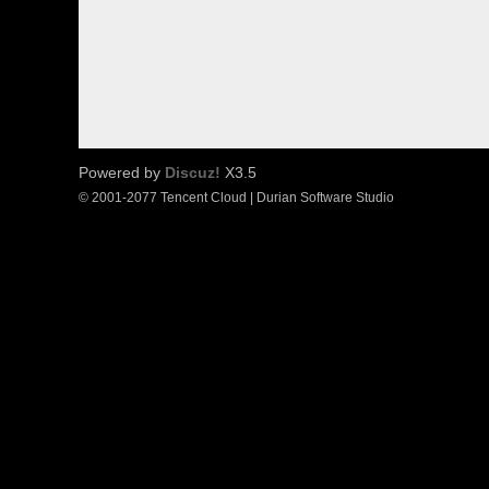
Powered by
Discuz!
X3.5
© 2001-2077 Tencent Cloud | Durian Software Studio