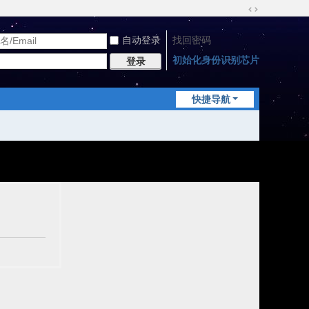
切
换
自动登录
找回密码
到
宽
初始化身份识别芯片
登录
版
快捷导航