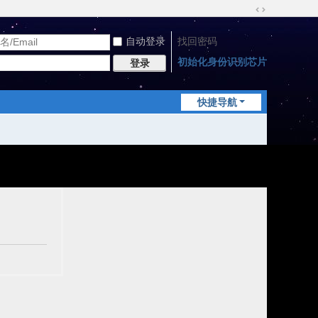
切
换
自动登录
找回密码
到
宽
初始化身份识别芯片
登录
版
快捷导航