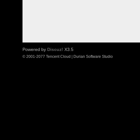
Powered by
Discuz!
X3.5
© 2001-2077 Tencent Cloud | Durian Software Studio