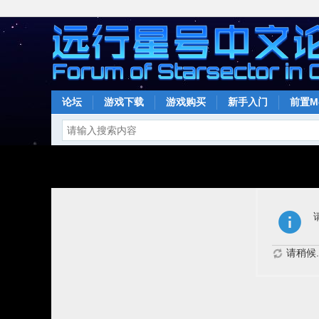
论坛
游戏下载
游戏购买
新手入门
前置M
请稍候..