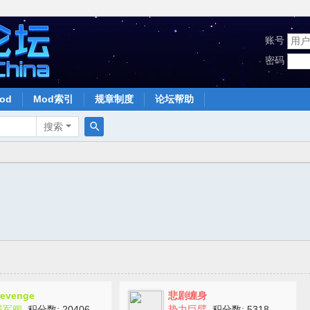
账号
密码
od
Mod索引
规章制度
论坛帮助
搜索
搜
索
revenge
悲剧缠身
域军阀
积分数: 20406
势力巨擘
积分数: 5318