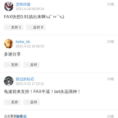
交响诗篇
21楼
2021-4-18 08:09:34
FAX快把0.91搞出来啊ԅ(¯ㅂ¯ԅ)
支持
1
反对
0
hehe_kk
22楼
2021-4-22 16:58:53
多谢分享
支持
反对
路过的钻石
23楼
2021-4-22 17:15:11
龟速前来支持！FAX牛逼！tart永远滴神！
支持
反对
点击重新加载
兔小酱
24楼