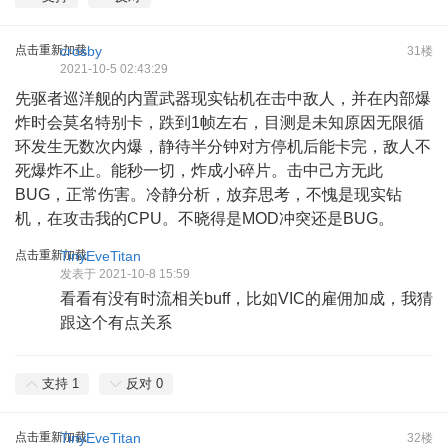
点击重新加载
crosby
31楼
2021-10-5 02:43:29
先驱者巡洋舰的内置武器现实钻机在击中敌人，并在内部爆
炸时会莫名特别卡，跌到1帧左右，目测是未知原因无限循
环发生无数次内爆，静待半分钟对方停机后能卡完，敌人不
死爆炸不止。能秒一切，炸成小碎片。击中己方无此
BUG，正常伤害。冷静分析，放弃思考，不愧是现实钻
机，在攻击我的CPU。不晓得是MOD冲突还是BUG。
点击重新加载
TinyEveTitan
发表于 2021-10-8 15:59
看看有没有时流相关buff，比如VIC的雇佣加成，我猜
跟这个有点关系
支持
1
反对
0
点击重新加载
TinyEveTitan
32楼