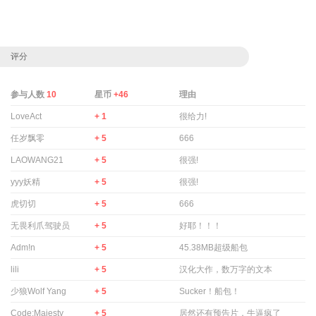
评分
参与人数
10
星币
+46
理由
LoveAct
+ 1
很给力!
任岁飘零
+ 5
666
LAOWANG21
+ 5
很强!
yyy妖精
+ 5
很强!
虎切切
+ 5
666
无畏利爪驾驶员
+ 5
好耶！！！
Adm!n
+ 5
45.38MB超级船包
lili
+ 5
汉化大作，数万字的文本
少狼Wolf Yang
+ 5
Sucker！船包！
Code:Majesty
+ 5
居然还有预告片，牛逼疯了