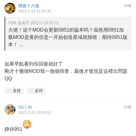
櫻庭十六夜
39楼
2022-2-23 01:04:36
YBB 发表于 2022-2-10 00:11
大佬！这个MOD会更新0951的版本吗？虽然用0951加
载MOD是黄的但是一开始创造星域就报错，期待0951版
本！ ...
如果早點看到你回復就好了
剛才十幾個MOD我一個個排查，最後才發現是這裡出問題
QQ
支持
反对
SS丨AI
40楼
2022-2-26 19:50:01
静待951