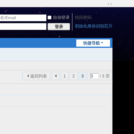
切
换
自动登录
找回密码
到
宽
初始化身份识别芯片
登录
版
快捷导航
返回列表
1
2
3
/ 3 页