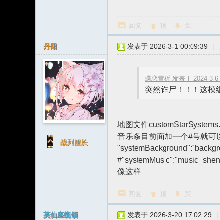
坛
回复
顶
踩
丹阳
发表于 2026-3-1 00:09:39
|
蝶恋雪祈 发表于 2024-3-6 0
突然诈尸！！！这模组
地图文件customStarSystems.
音乐条目前面加一个#号就可
战列舰长
"systemBackground":"backgr
#"systemMusic":"music_shen
像这样
回复
顶
踩
英仙座统领
发表于 2026-3-20 17:02:29
|