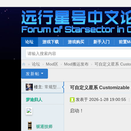
论坛
游戏下载
游戏购买
新手入门
前置M
»
论坛
›
Mod区
›
Mod搬运发布
›
可自定义星系 Customiza
远
发新帖
行
楼主:
常规型妹抖
可自定义星系 Customizable Sta
星
号
梦途归人
发表于 2026-1-28 19:00:55
|
中
启动！
文
论
驱逐技师