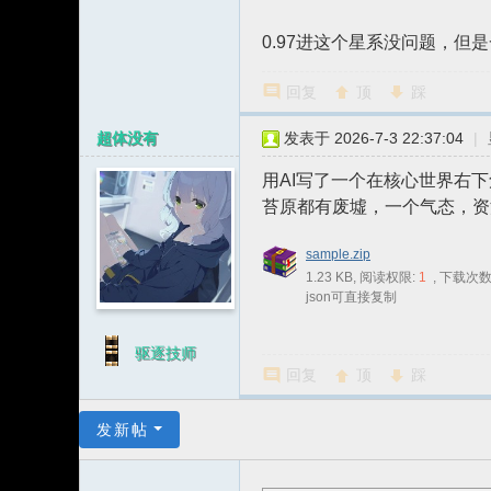
0.97进这个星系没问题，
回复
顶
踩
超体没有
发表于 2026-7-3 22:37:04
|
用AI写了一个在核心世界右
苔原都有废墟，一个气态，资
sample.zip
1.23 KB, 阅读权限:
1
, 下载次数:
json可直接复制
驱逐技师
回复
顶
踩
发新帖