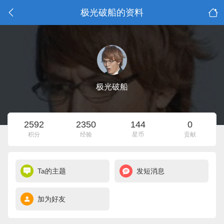
极光破船的资料
极光破船
2592
2350
144
0
积分
经验
星币
贡献
Ta的主题
发短消息
加为好友