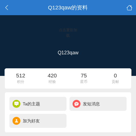
Q123qaw的资料
点击重新加
载
Q123qaw
512
420
75
0
积分
经验
星币
贡献
Ta的主题
发短消息
加为好友