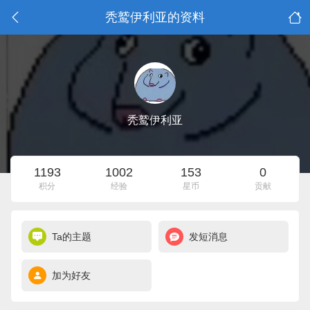
秃鹫伊利亚的资料
秃鹫伊利亚
1193
1002
153
0
积分
经验
星币
贡献
Ta的主题
发短消息
加为好友