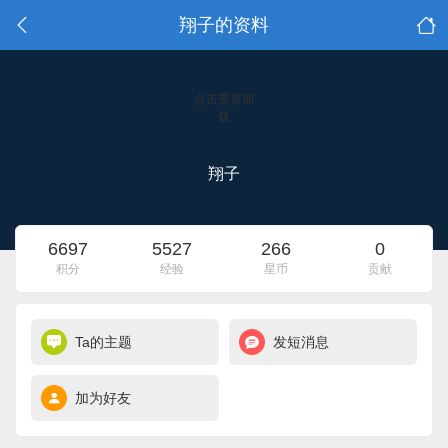
翔子的资料
点击重新加
载
翔子
6697
5527
266
0
积分
经验
星币
贡献
Ta的主题
发短消息
加为好友