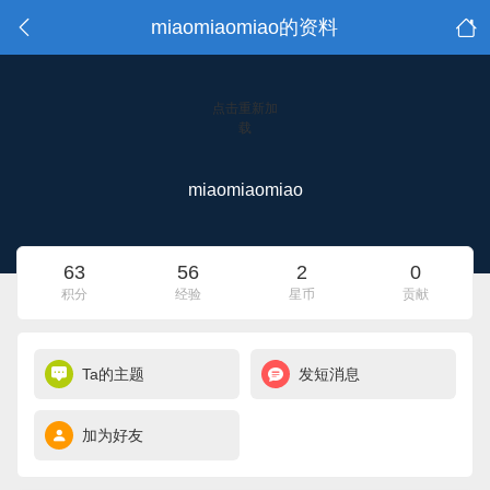
miaomiaomiao的资料
点击重新加
载
miaomiaomiao
63
56
2
0
积分
经验
星币
贡献
Ta的主题
发短消息
加为好友